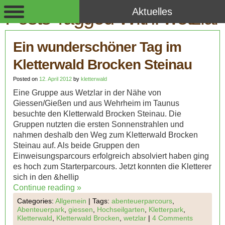
Aktuelles
Posts Tagged With:
wetzlar
Ein wunderschöner Tag im
Kletterwald Brocken Steinau
Posted on
12. April 2012
by
kletterwald
Eine Gruppe aus Wetzlar in der Nähe von
Giessen/Gießen und aus Wehrheim im Taunus
besuchte den Kletterwald Brocken Steinau. Die
Gruppen nutzten die ersten Sonnenstrahlen und
nahmen deshalb den Weg zum Kletterwald Brocken
Steinau auf. Als beide Gruppen den
Einweisungsparcours erfolgreich absolviert haben ging
es hoch zum Starterparcours. Jetzt konnten die Kletterer
sich in den &hellip
Continue reading
»
Categories:
Allgemein
|
Tags:
abenteuerparcours
,
Abenteuerpark
,
giessen
,
Hochseilgarten
,
Kletterpark
,
Kletterwald
,
Kletterwald Brocken
,
wetzlar
|
4 Comments