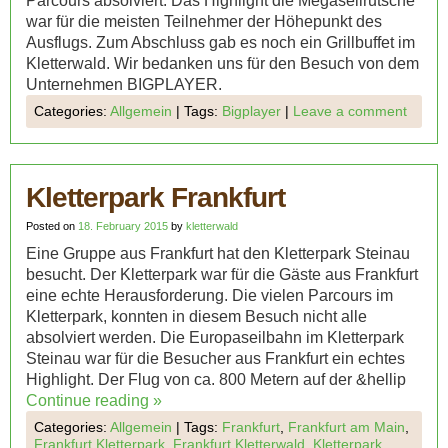
Parcours absolviert. Das Highlight die Megaseilrutsche
war für die meisten Teilnehmer der Höhepunkt des
Ausflugs. Zum Abschluss gab es noch ein Grillbuffet im
Kletterwald. Wir bedanken uns für den Besuch von dem
Unternehmen BIGPLAYER.
Categories:
Allgemein
|
Tags:
Bigplayer
|
Leave a comment
Kletterpark Frankfurt
Posted on
18. February 2015
by
kletterwald
Eine Gruppe aus Frankfurt hat den Kletterpark Steinau
besucht. Der Kletterpark war für die Gäste aus Frankfurt
eine echte Herausforderung. Die vielen Parcours im
Kletterpark, konnten in diesem Besuch nicht alle
absolviert werden. Die Europaseilbahn im Kletterpark
Steinau war für die Besucher aus Frankfurt ein echtes
Highlight. Der Flug von ca. 800 Metern auf der &hellip
Continue reading
»
Categories:
Allgemein
|
Tags:
Frankfurt
,
Frankfurt am Main
,
Frankfurt Kletterpark
,
Frankfurt Kletterwald
,
Kletterpark
,