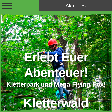
Aktuelles
Erlebt Euer
Abenteuer!
Kletterpark und Mega-Flying-Fox!
Kletterwald