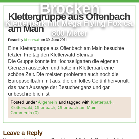
Brocken
Klettergruppe aus Offenbach
Kletterpark mit Mega Flying Fox ca.
am Main
800 Meter
Posted by
kletterwald
on 30. June 2011
Eine Klettergruppe aus Offenbach am Main besuchte
letzten Freitag den Kletterwald Steinau.
Die Gruppe konnte im Hochseilgarten die eigenen
Grenzen austesten und hatte im Kletterpark eine
schöne Zeit. Die meisten probierten auch noch die
Europaseilbahn mit aus, die ein tolles Gefühl hervorruft,
das nach Aussage der Besucher ganz und gar
unbeschreiblich ist.
Posted under
Allgemein
and tagged with
Kletterpark
,
Kletterwald
,
Offenbach
,
Offenbach am Main
Comments (0)
Leave a Reply