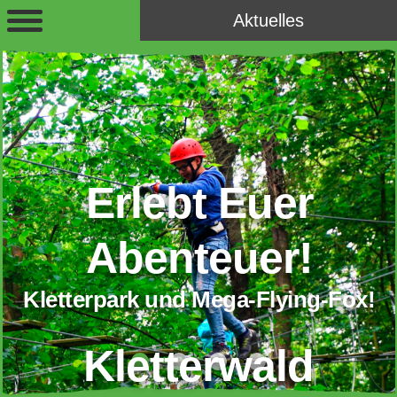
Aktuelles
Erlebt Euer
Abenteuer!
Kletterpark und Mega-Flying-Fox!
Kletterwald