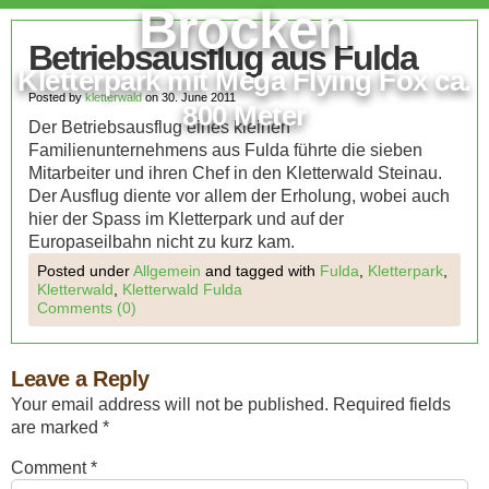
Brocken
Betriebsausflug aus Fulda
Kletterpark mit Mega Flying Fox ca.
Posted by
kletterwald
on 30. June 2011
800 Meter
Der Betriebsausflug eines kleinen
Familienunternehmens aus Fulda führte die sieben
Mitarbeiter und ihren Chef in den Kletterwald Steinau.
Der Ausflug diente vor allem der Erholung, wobei auch
hier der Spass im Kletterpark und auf der
Europaseilbahn nicht zu kurz kam.
Posted under
Allgemein
and tagged with
Fulda
,
Kletterpark
,
Kletterwald
,
Kletterwald Fulda
Comments (0)
Leave a Reply
Your email address will not be published.
Required fields
are marked
*
Comment
*