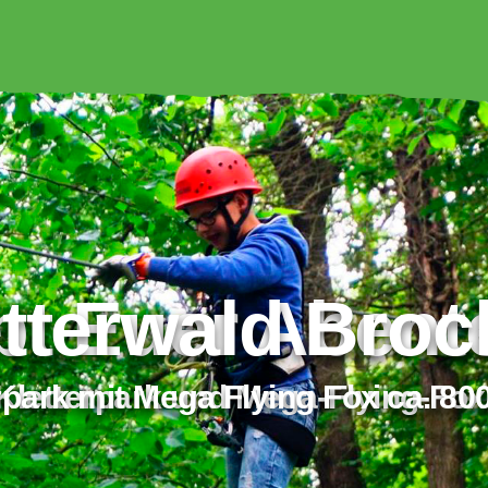
tterwald Bro
Erl
rpark mit Mega Flying Fox ca. 80