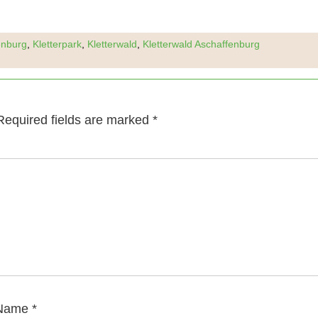
enburg
,
Kletterpark
,
Kletterwald
,
Kletterwald Aschaffenburg
Required fields are marked
*
Name
*