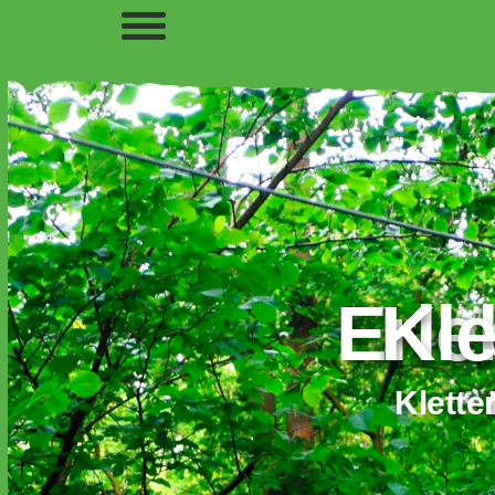
euer!
Kle
x!
Klette