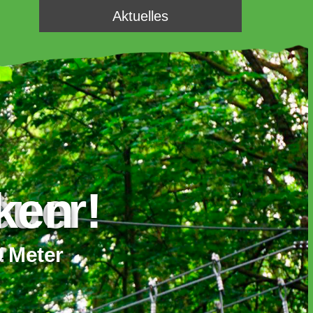
Aktuelles
cken
ebt Euer Abent
0 Meter
Kletterpark und Mega-Flying-Fo