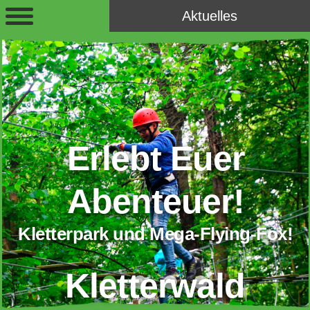
Aktuelles
Erlebt Euer
Abenteuer!
Kletterpark und Mega-Flying-Fox!
Kletterwald