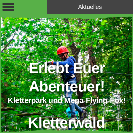
Aktuelles
Erlebt Euer
Abenteuer!
Kletterpark und Mega-Flying-Fox!
Kletterwald