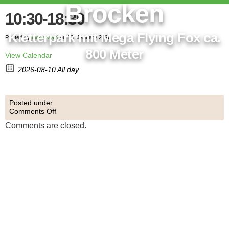
Brocken
10:30-18:30
Kletterpark mit Mega Flying Fox ca.
Posted by
kletterwald
on 23. January 2026
800 Meter
View Calendar
2026-08-10 All day
Posted under
Comments Off
Comments are closed.