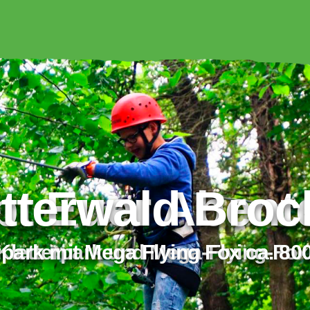
Euer Abenteuer
tterwald Bro
ark und Mega-Flying-Fox!
rpark mit Mega Flying Fox ca. 80