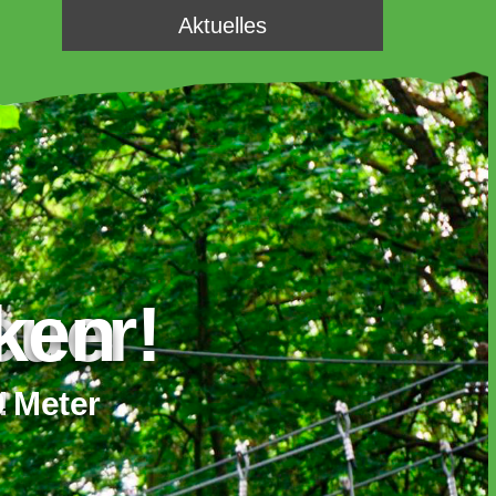
Aktuelles
!
cken
0 Meter