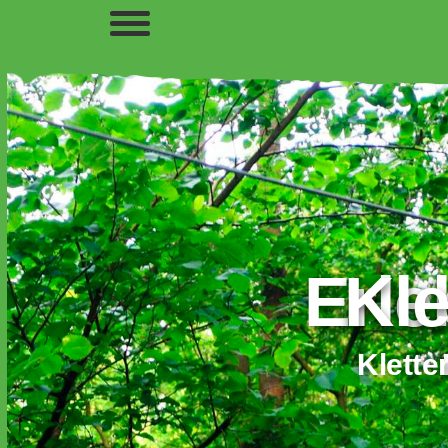
Erlebt 
Kle
Kletterp
Klette