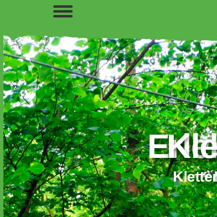
Erleb
Kle
Klette
Kle