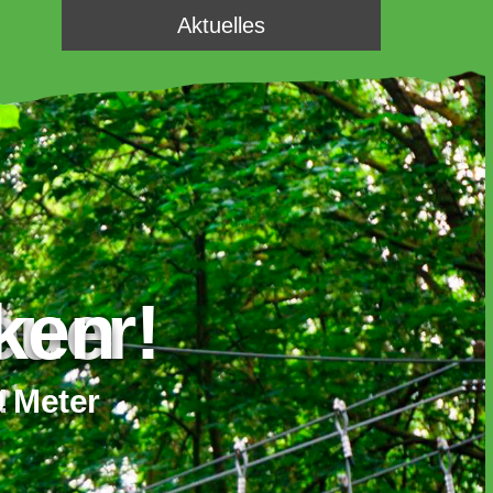
Aktuelles
uer!
cken
0 Meter