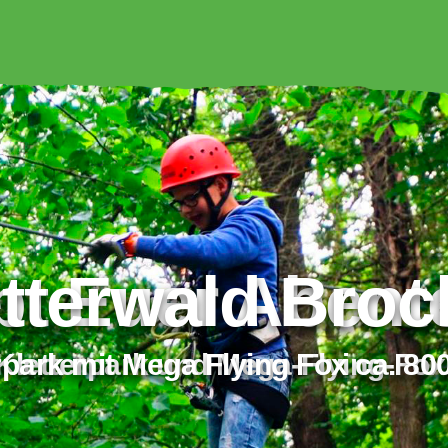
t Euer Abente
tterwald Bro
rpark mit Mega Flying Fox ca. 80
tterpark und Mega-Flying-Fox!