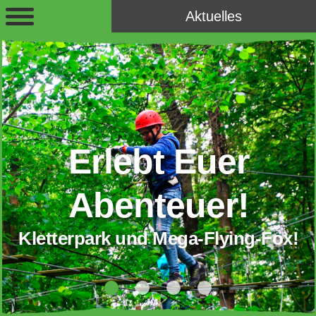
Aktuelles
Erlebt Euer
Abenteuer!
Kletterpark und Mega-Flying-Fox!